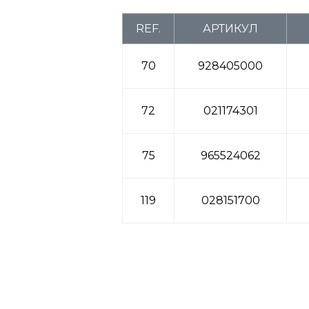
REF.
АРТИКУЛ
70
928405000
72
021174301
75
965524062
119
028151700