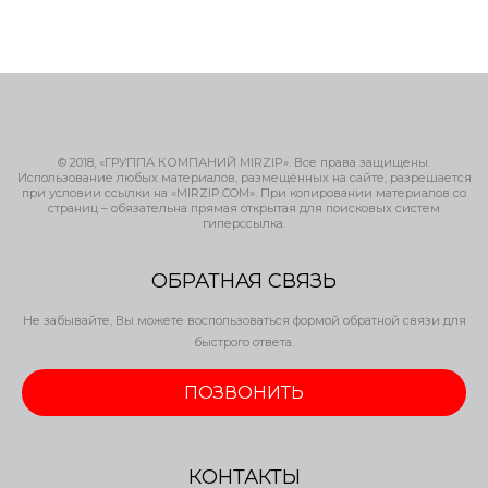
© 2018, «ГРУППА КОМПАНИЙ MIRZIP». Все права защищены.
Использование любых материалов, размещённых на сайте, разрешается
при условии ссылки на «MIRZIP.COM». При копировании материалов со
страниц – обязательна прямая открытая для поисковых систем
гиперссылка.
ОБРАТНАЯ СВЯЗЬ
Не забывайте, Вы можете воспользоваться формой обратной связи для
быстрого ответа.
ПОЗВОНИТЬ
КОНТАКТЫ