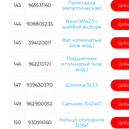
Прокладка
143
965531160
Доба
(металлическая)
Винт M5х23 с
144
908805235
Доба
шайбой в сборе
Вал коленчатый
145
394120011
Доба
(нов. мод.)
Подшипник
146
962210121
игольчатый (нов.
Доба
мод.)
147
939630370
Шпонка 3х3,7
Доба
149
962900052
Сальник 15х24х7
Доба
Кольцо стопорное
150
930916160
Доба
D.16х1