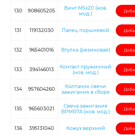
Винт M5х20 (нов.
130
908605205
Доба
мод.)
131
119132030
Палец поршневой
Доба
132
965401016
Втулка (резиновая)
Доба
Контакт пружинный
133
394146013
Доба
(нов. мод.)
Колпачок свечи
134
957604260
Доба
зажигания в сборе
Свеча зажигания
135
965603021
Доба
BPMR7A (нов. мод.)
136
395131040
Кожух верхний
Доба