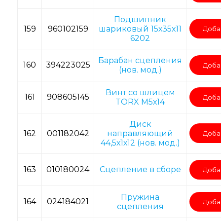
Подшипник
159
960102159
шариковый 15х35х11
Доба
6202
Барабан сцепления
160
394223025
Доба
(нов. мод.)
Винт со шлицем
161
908605145
Доба
TORX M5х14
Диск
162
001182042
направляющий
Доба
44,5х1х12 (нов. мод.)
163
010180024
Сцепление в сборе
Доба
Пружина
164
024184021
Доба
сцепления