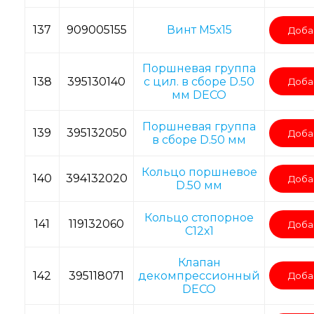
137
909005155
Винт M5х15
Доба
Поршневая группа
138
395130140
с цил. в сборе D.50
Доба
мм DECO
Поршневая группа
139
395132050
Доба
в сборе D.50 мм
Кольцо поршневое
140
394132020
Доба
D.50 мм
Кольцо стопорное
141
119132060
Доба
C12х1
Клапан
142
395118071
декомпрессионный
Доба
DECO