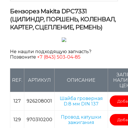
Бензорез Makita DPC7331
(ЦИЛИНДР, ПОРШЕНЬ, КОЛЕНВАЛ,
КАРТЕР, СЦЕПЛЕНИЕ, РЕМЕНЬ)
Не нашли подходящую запчасть?
Позвоните
+7 (843) 503-04-85
ЗАП
REF.
АРТИКУЛ
ОПИСАНИЕ
НАЛИ
ЦЕ
Шайба гроверная
127
926208001
Доба
D.8 мм DIN 137
Провод катушки
129
970310200
Доба
зажигания