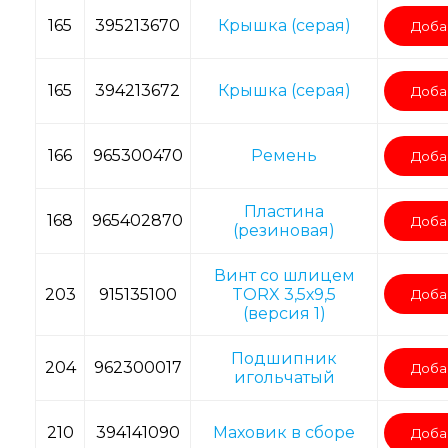
165
395213670
Крышка (серая)
Доба
165
394213672
Крышка (серая)
Доба
166
965300470
Ремень
Доба
Пластина
168
965402870
Доба
(резиновая)
Винт со шлицем
203
915135100
TORX 3,5х9,5
Доба
(версия 1)
Подшипник
204
962300017
Доба
игольчатый
210
394141090
Маховик в сборе
Доба