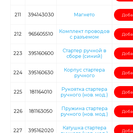
211
394143030
Магнето
Доба
Комплект проводов
212
965605510
Доба
с разъемом
Стартер ручной в
223
395160600
Доба
сборе (синий)
Корпус стартера
224
395160630
Доба
ручного
Рукоятка стартера
225
181164010
Доба
ручного (нов. мод.)
Пружина стартера
226
181163050
Доба
ручного (нов. мод.)
Катушка стартера
227
395162020
Доба