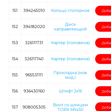
151
394245010
Кольцо стопорное
Доба
Диск
152
394182020
Доба
направляющий
153
326111731
Картер (половина)
Доба
154
326111740
Картер (половина)
Доба
Прокладка (нов.
155
965531111
Доба
мод.)
156
936430160
Штифт 3х16
Доба
Винт со шлицем
157
908005305
Доба
TORX M5х30