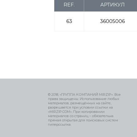
REF.
АРТИКУЛ
63
36005006
© 2018, «ГРУППА КОМПАНИЙ MIRZIP». Все
права защищены. Использование любых
материалов, размещённых на сайте,
разрешается при условии ссылки на
«MIRZIP.COM». При копировании
материалов со страниц – обязательна
прямая открытая для поисковых систем
гиперссылка.