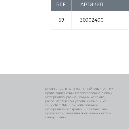
REF.
АРТИКУЛ
59
36002400
© 2018, «ГРУППА КОМПАНИЙ MIRZIP». Все
права защищены. Использование любых
материалов, размещённых на сайте,
разрешается при условии ссылки на
«MIRZIP.COM». При копировании
материалов со страниц – обязательна
прямая открытая для поисковых систем
гиперссылка.