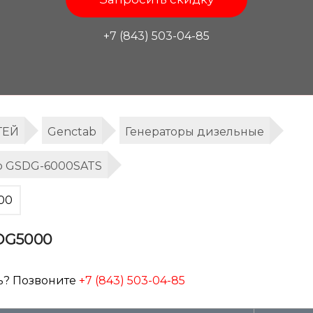
+7 (843) 503-04-85
ТЕЙ
Genctab
Генераторы дизельные
b GSDG-6000SATS
00
SDG5000
ь? Позвоните
+7 (843) 503-04-85