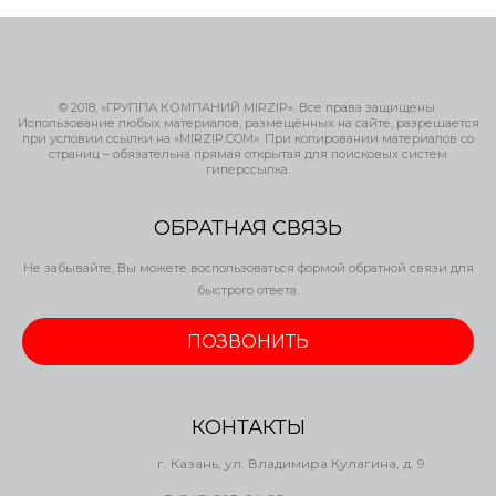
© 2018, «ГРУППА КОМПАНИЙ MIRZIP». Все права защищены.
Использование любых материалов, размещённых на сайте, разрешается
при условии ссылки на «MIRZIP.COM». При копировании материалов со
страниц – обязательна прямая открытая для поисковых систем
гиперссылка.
ОБРАТНАЯ СВЯЗЬ
Не забывайте, Вы можете воспользоваться формой обратной связи для
быстрого ответа.
ПОЗВОНИТЬ
КОНТАКТЫ
г. Казань, ул. Владимира Кулагина, д. 9