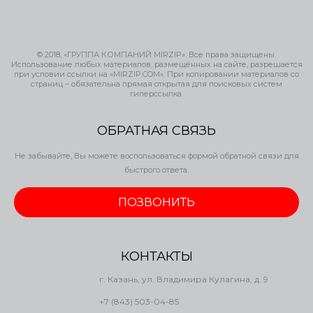
© 2018, «ГРУППА КОМПАНИЙ MIRZIP». Все права защищены.
Использование любых материалов, размещённых на сайте, разрешается
при условии ссылки на «MIRZIP.COM». При копировании материалов со
страниц – обязательна прямая открытая для поисковых систем
гиперссылка.
ОБРАТНАЯ СВЯЗЬ
Не забывайте, Вы можете воспользоваться формой обратной связи для
быстрого ответа.
ПОЗВОНИТЬ
КОНТАКТЫ
г. Казань, ул. Владимира Кулагина, д. 9
+7 (843) 503-04-85