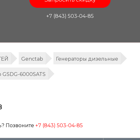
+7 (843) 503-04-85
ТЕЙ
Genctab
Генераторы дизельные
b GSDG-6000SATS
8
ь? Позвоните
+7 (843) 503-04-85