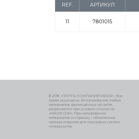
REF.
АРТИКУЛ
11
7801015
© 2018, «ГРУППА КОМПАНИЙ MIRZIP». Все
права защищены. Использование любых
материалов, размещённых на сайте,
разрешается при условии ссылки на
«MIRZIP.COM». При копировании
материалов со страниц – обязательна
прямая открытая для поисковых систем
гиперссылка.