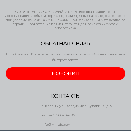
© 2018, «ГРУППА КОМПАНИЙ MIRZIP». Все права защищены.
Использование любых материалов, размещённых на сайте, разрешается
при условии ссылки на «MIRZIP.COM». При копировании материалов со
страниц – обязательна прямая открытая для поисковых систем
гиперссылка.
ОБРАТНАЯ СВЯЗЬ
Не забывайте, Вы можете воспользоваться формой обратной связи для
быстрого ответа.
ПОЗВОНИТЬ
КОНТАКТЫ
г. Казань, ул. Владимира Кулагина, д. 9
+7 (843) 503-04-85
info@mirzip.com