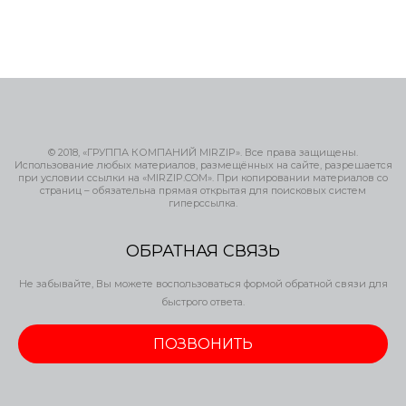
© 2018, «ГРУППА КОМПАНИЙ MIRZIP». Все права защищены.
Использование любых материалов, размещённых на сайте, разрешается
при условии ссылки на «MIRZIP.COM». При копировании материалов со
страниц – обязательна прямая открытая для поисковых систем
гиперссылка.
ОБРАТНАЯ СВЯЗЬ
Не забывайте, Вы можете воспользоваться формой обратной связи для
быстрого ответа.
ПОЗВОНИТЬ