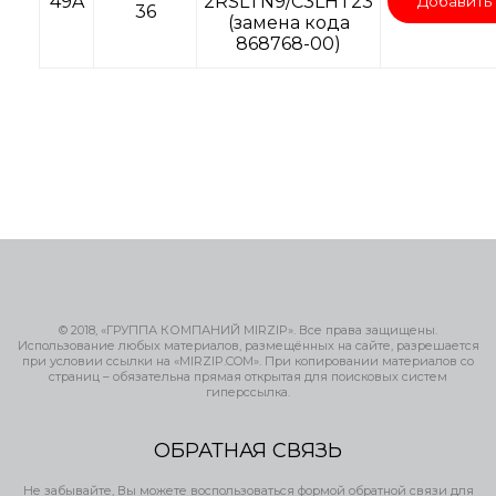
49A
2RSLTN9/C3LHT23
Добавить
36
(замена кода
868768-00)
© 2018, «ГРУППА КОМПАНИЙ MIRZIP». Все права защищены.
Использование любых материалов, размещённых на сайте, разрешается
при условии ссылки на «MIRZIP.COM». При копировании материалов со
страниц – обязательна прямая открытая для поисковых систем
гиперссылка.
ОБРАТНАЯ СВЯЗЬ
Не забывайте, Вы можете воспользоваться формой обратной связи для