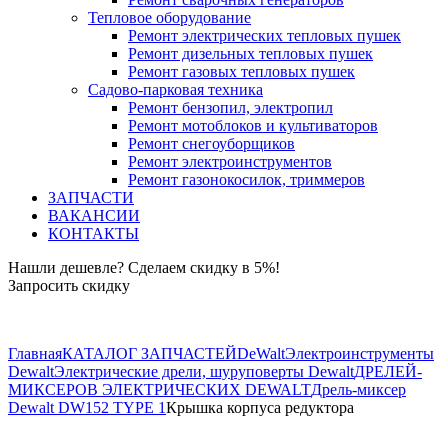
Тепловое оборудование
Ремонт электрических тепловых пушек
Ремонт дизельных тепловых пушек
Ремонт газовых тепловых пушек
Садово-парковая техника
Ремонт бензопил, электропил
Ремонт мотоблоков и культиваторов
Ремонт снегоуборщиков
Ремонт электроинструментов
Ремонт газонокосилок, триммеров
ЗАПЧАСТИ
ВАКАНСИИ
КОНТАКТЫ
Нашли дешевле? Сделаем скидку в 5%!
Запросить скидку
+7 (843) 503-04-85
Главная
КАТАЛОГ ЗАПЧАСТЕЙ
DeWalt
Электроинструменты
Dewalt
Электрические дрели, шуруповерты Dewalt
ДРЕЛЕЙ-
МИКСЕРОВ ЭЛЕКТРИЧЕСКИХ DEWALT
Дрель-миксер
Dewalt DW152 TYPE 1
Крышка корпуса редуктора