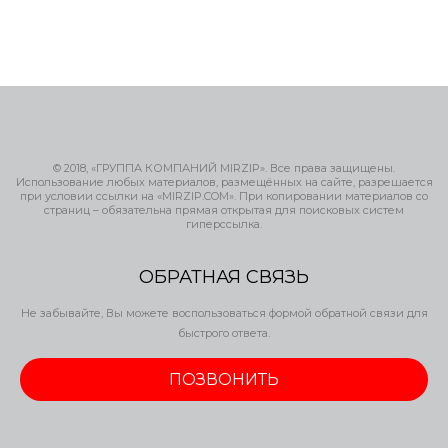
© 2018, «ГРУППА КОМПАНИЙ MIRZIP». Все права защищены.
Использование любых материалов, размещённых на сайте, разрешается
при условии ссылки на «MIRZIP.COM». При копировании материалов со
страниц – обязательна прямая открытая для поисковых систем
гиперссылка.
ОБРАТНАЯ СВЯЗЬ
Не забывайте, Вы можете воспользоваться формой обратной связи для
быстрого ответа.
ПОЗВОНИТЬ