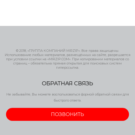
© 2018, «ГРУППА КОМПАНИЙ MIRZIP». Все права защищены.
Использование любых материалов, размещённых на сайте, разрешается
при условии ссылки на «MIRZIP.COM». При копировании материалов со
страниц – обязательна прямая открытая для поисковых систем
гиперссылка.
ОБРАТНАЯ СВЯЗЬ
Не забывайте, Вы можете воспользоваться формой обратной связи для
быстрого ответа.
ПОЗВОНИТЬ